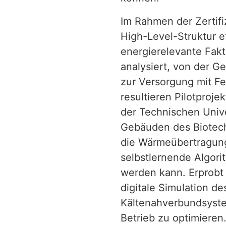
Im Rahmen der Zertif
High-Level-Struktur e
energierelevante Fak
analysiert, von der G
zur Versorgung mit F
resultieren Pilotproje
der Technischen Univer
Gebäuden des Biotech
die Wärmeübertragun
selbstlernende Algori
werden kann. Erprobt
digitale Simulation de
Kältenahverbundsyst
Betrieb zu optimieren