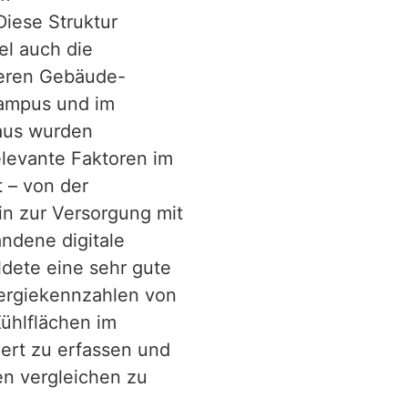
iese Struktur
el auch die
teren Gebäude-
Campus und im
naus wurden
elevante Faktoren im
t – von der
in zur Versorgung mit
ndene digitale
dete eine sehr gute
ergiekennzahlen von
ühlflächen im
iert zu erfassen und
en vergleichen zu