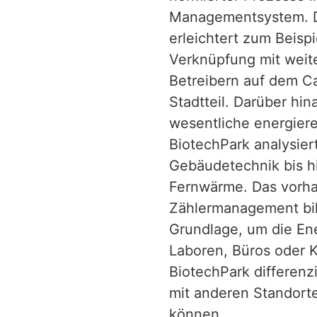
Managementsystem. D
erleichtert zum Beispi
Verknüpfung mit wei
Betreibern auf dem 
Stadtteil. Darüber hi
wesentliche energier
BiotechPark analysier
Gebäudetechnik bis h
Fernwärme. Das vorha
Zählermanagement bil
Grundlage, um die En
Laboren, Büros oder K
BiotechPark differenz
mit anderen Standort
können.