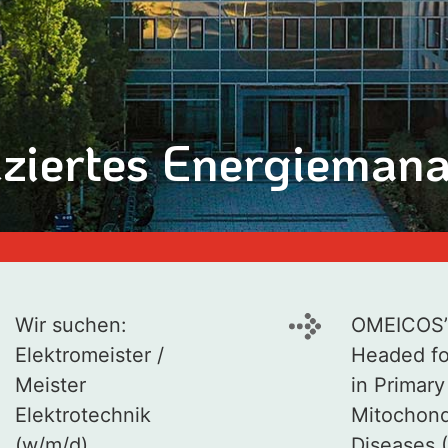
fiziertes Energiema
Wir suchen:
OMEICOS’
Elektromeister /
Headed fo
Meister
in Primary
Elektrotechnik
Mitochond
(w/m/d)
Diseases 