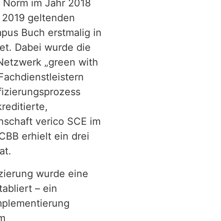
r Norm im Jahr 2018
 2019 geltenden
pus Buch erstmalig in
t. Dabei wurde die
Netzwerk „green with
Fachdienstleistern
ifizierungsprozess
reditierte,
schaft verico SCE im
CBB erhielt ein drei
at.
zierung wurde eine
abliert – ein
Implementierung
im