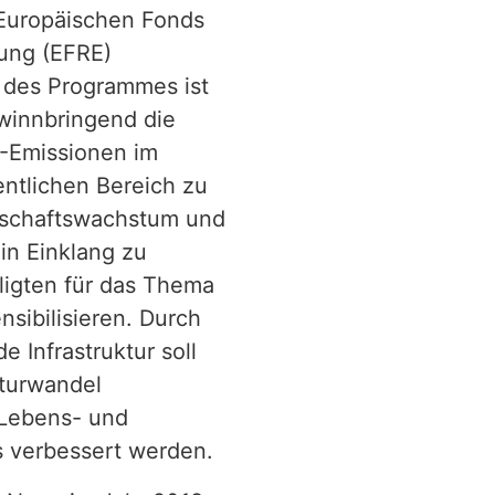
Europäischen Fonds
lung (EFRE)
l des Programmes ist
winnbringend die
-Emissionen im
ntlichen Bereich zu
tschaftswachstum und
n Einklang zu
iligten für das Thema
nsibilisieren. Durch
 Infrastruktur soll
kturwandel
 Lebens- und
s verbessert werden.