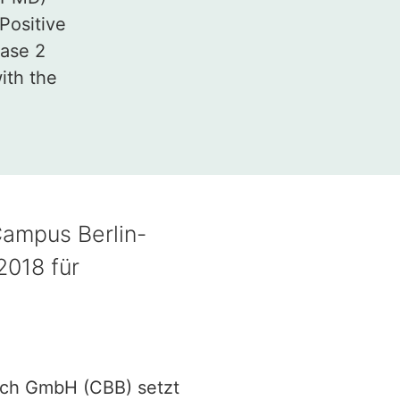
Positive
ase 2
ith the
Campus Berlin-
018 für
uch GmbH (CBB) setzt