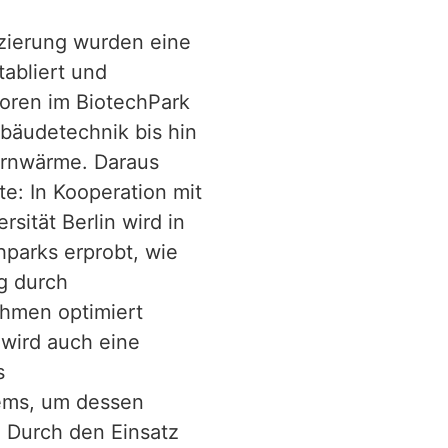
izierung wurden eine
tabliert und
toren im BiotechPark
ebäudetechnik bis hin
ernwärme. Daraus
kte: In Kooperation mit
sität Berlin wird in
parks erprobt, wie
g durch
thmen optimiert
 wird auch eine
s
ems, um dessen
. Durch den Einsatz