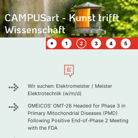
CAMPUSart - Kunst trifft
Wissenschaft
Animation stoppen
￭
News
News
(Current Item)
News
News
News
1
2
3
4
5
Wir suchen: Elektromeister / Meister
Elektrotechnik (w/m/d)
OMEICOS’ OMT-28 Headed for Phase 3 in
Primary Mitochondrial Diseases (PMD)
Following Positive End-of-Phase 2 Meeting
with the FDA