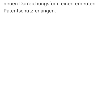
neuen Darreichungsform einen erneuten
Patentschutz erlangen.
Navitapharm GmbH
mehr …
Drug Delivery