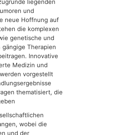
 zugrunde liegenden
tumoren und
ie neue Hoffnung auf
stehen die komplexen
wie genetische und
n gängige Therapien
eitragen. Innovative
ierte Medizin und
 werden vorgestellt
ndlungsergebnisse
ragen thematisiert, die
geben
sellschaftlichen
angen, wobei die
en und der