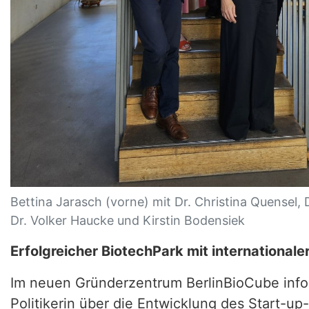
Bettina Jarasch (vorne) mit Dr. Christina Quensel, Dr
Dr. Volker Haucke und Kirstin Bodensiek
Erfolgreicher BiotechPark mit internationaler
Im neuen Gründerzentrum BerlinBioCube infor
Politikerin über die Entwicklung des Start-