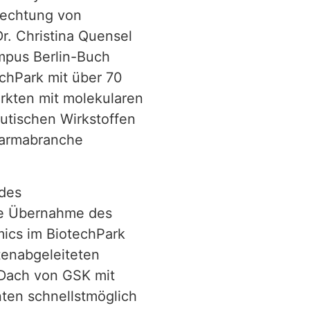
lechtung von
r. Christina Quensel
ampus Berlin-Buch
chPark mit über 70
ärkten mit molekularen
utischen Wirkstoffen
harmabranche
 des
ie Übernahme des
ics im BiotechPark
tenabgeleiteten
 Dach von GSK mit
nten schnellstmöglich