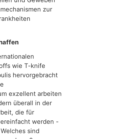
ellen und Geweben
rkmechanismen zur
rankheiten
haffen
ernationalen
ffs wie T-knife
ulis hervorgebracht
he
 exzellent arbeiten
ern überall in der
eit, die für
 vereinfacht werden -
 Welches sind