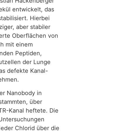
stian Hackenberger
kül entwickelt, das
abilisiert. Hierbei
ger, aber stabiler
ierte Oberflächen von
ch mit einem
enden Peptiden,
utzellen der Lunge
as defekte Kanal-
unehmen.
der Nanobody in
 stammten, über
R-Kanal heftete. Die
e Untersuchungen
ieder Chlorid über die