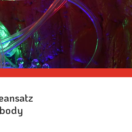
eansatz
obody