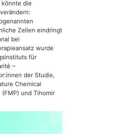
 könnte die
verändern:
 sogenannten
liche Zellen eindringt
nal bei
erapieansatz wurde
instituts für
rité –
or:innen der Studie,
ature Chemical
nz (FMP) und Tihomir