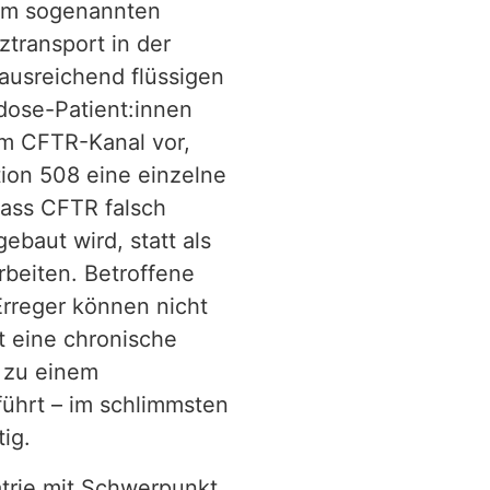
 im sogenannten
ztransport in der
ausreichend flüssigen
dose-Patient:innen
im CFTR-Kanal vor,
ition 508 eine einzelne
dass CFTR falsch
ebaut wird, statt als
beiten. Betroffene
rreger können nicht
t eine chronische
 zu einem
führt – im schlimmsten
ig.
iatrie mit Schwerpunkt