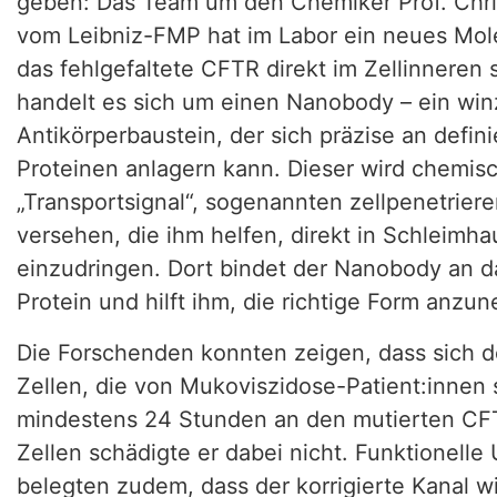
geben: Das Team um den Chemiker Prof. Chri
vom Leibniz-FMP hat im Labor ein neues Mole
das fehlgefaltete CFTR direkt im Zellinneren st
handelt es sich um einen Nanobody – ein winzi
Antikörperbaustein, der sich präzise an defin
Proteinen anlagern kann. Dieser wird chemis
„Transportsignal“, sogenannten zellpenetrier
versehen, die ihm helfen, direkt in Schleimha
einzudringen. Dort bindet der Nanobody an d
Protein und hilft ihm, die richtige Form anz
Die Forschenden konnten zeigen, dass sich 
Zellen, die von Mukoviszidose-Patient:innen
mindestens 24 Stunden an den mutierten CFT
Zellen schädigte er dabei nicht. Funktionell
belegten zudem, dass der korrigierte Kanal w