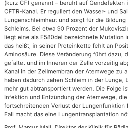
(kurz CF) genannt – beruht auf Gendefekten
CFTR-Kanal. Er reguliert den Wasser- und Sal
Lungenschleimhaut und sorgt für die Bildung 
Schleims. Bei etwa 90 Prozent der Mukoviszi
liegt eine als F580del bezeichnete Mutation 
das heißt, in seiner Proteinkette fehlt an Pos
Aminosäure. Diese Veränderung führt dazu, 
gefaltet und im Inneren der Zelle vorzeitig abg
Kanal in der Zellmembran der Atemwege zu ar
haben dadurch zähen Schleim in der Lunge, E
mehr gut abtransportiert werden. Die Folge is
Infektion und Entzündung der Atemwege, die
fortschreitenden Verlust der Lungenfunktion 
Fall macht das eine Lungentransplantation nöt
Prof. Marcus Mall, Direktor der Klinik für Päd