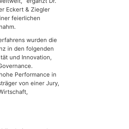
ltweit,“ ergänzt Dr.
er Eckert & Ziegler
er feierlichen
nnahm.
rfahrens wurden die
nz in den folgenden
tät und Innovation,
Governance.
 hohe Performance in
träger von einer Jury,
irtschaft,