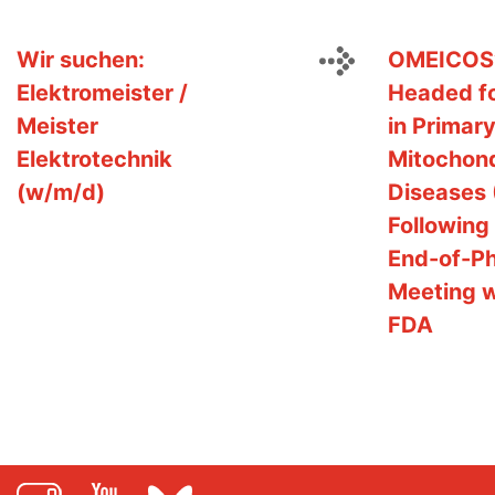
Wir suchen:
OMEICOS
Elektromeister /
Headed fo
Meister
in Primar
Elektrotechnik
Mitochond
(w/m/d)
Diseases
Following
End-of-P
Meeting w
FDA