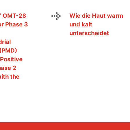
’ OMT-28
Wie die Haut warm
r Phase 3
und kalt
y
unterscheidet
rial
 (PMD)
 Positive
hase 2
ith the