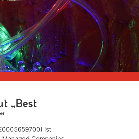
ut „Best
“
DE0005659700) ist
est Managed Companies