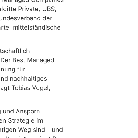
oitte Private, UBS,
Bundesverband der
rte, mittelständische
schaftlich
. Der Best Managed
hnung für
und nachhaltiges
sagt Tobias Vogel,
g und Ansporn
ren Strategie im
tigen Weg sind – und