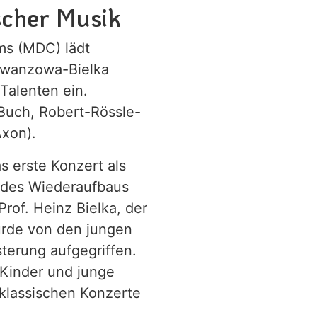
scher Musik
ms (MDC) lädt
 Iwanzowa-Bielka
Talenten ein.
 Buch, Robert-Rössle-
Axon).
s erste Konzert als
g des Wiederaufbaus
Prof. Heinz Bielka, der
urde von den jungen
terung aufgegriffen.
 Kinder und junge
klassischen Konzerte